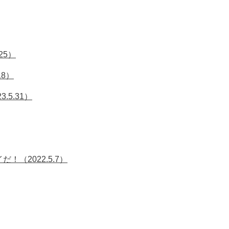
25）
8）
5.31）
（2022.5.7）