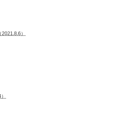
1.8.6）
4）