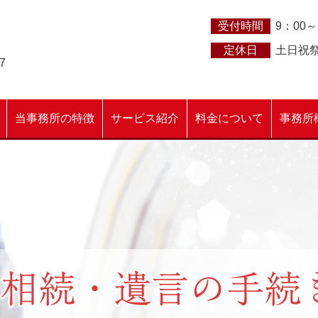
受付時間
9：00～
定休日
土日祝
7
当事務所の特徴
サービス紹介
料金について
事務所